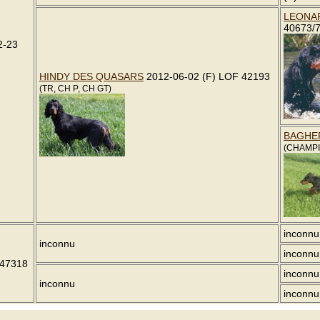
LEONA
40673/
2-23
HINDY DES QUASARS
2012-06-02 (F) LOF 42193
(TR, CH P, CH GT)
BAGHE
(CHAMPI
inconnu
inconnu
inconnu
 47318
inconnu
inconnu
inconnu