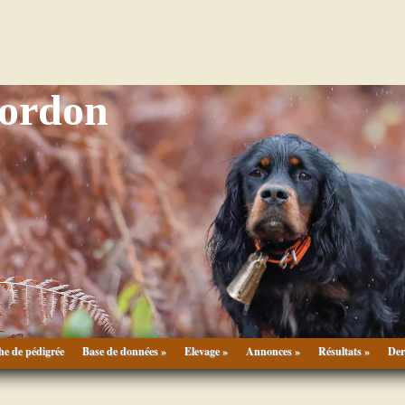
Gordon
he de pédigrée
Base de données »
Elevage »
Annonces »
Résultats »
Der