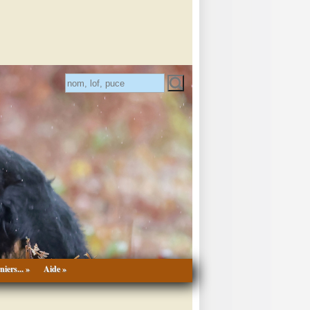
niers... »
Aide »