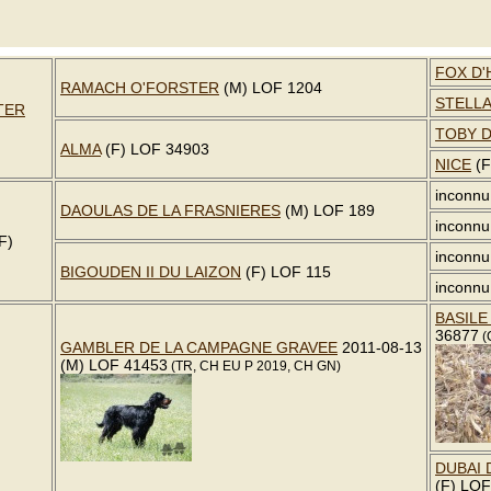
FOX D
RAMACH O'FORSTER
(M) LOF 1204
STELLA 
TER
TOBY D
ALMA
(F) LOF 34903
NICE
(F
inconnu
DAOULAS DE LA FRASNIERES
(M) LOF 189
inconnu
F)
inconnu
BIGOUDEN II DU LAIZON
(F) LOF 115
inconnu
BASILE
36877
(
GAMBLER DE LA CAMPAGNE GRAVEE
2011-08-13
(M) LOF 41453
(TR, CH EU P 2019, CH GN)
DUBAI 
(F) LO