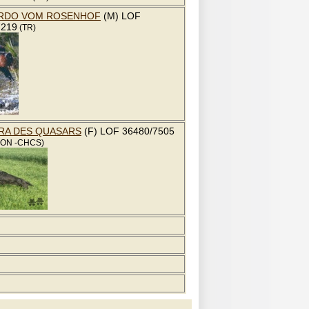
RDO VOM ROSENHOF
(M) LOF
7219
(TR)
RA DES QUASARS
(F) LOF 36480/7505
ON -CHCS)