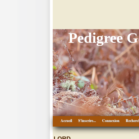
Pedigree 
Accueil
S'inscrire...
Connexion
Recherc
LORD