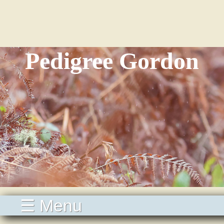
Pedigree Gordon
☰ Menu