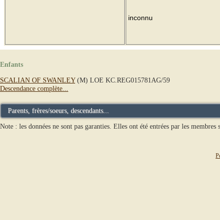
inconnu
Enfants
SCALIAN OF SWANLEY
(M) LOE KC.REG015781AG/59
Descendance complète...
Parents, frères/soeurs, descendants...
Note : les données ne sont pas garanties. Elles ont été entrées par les membres s
P