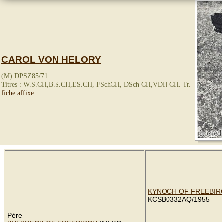
CAROL VON HELORY
(M) DPSZ85/71
Titres : W.S.CH,B.S.CH,ES.CH, FSchCH, DSch CH,VDH CH. Tr.
fiche affixe
KYNOCH OF FREEBIR
KCSB0332AQ/1955
Père