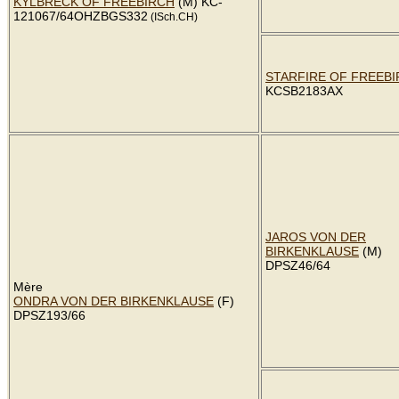
KYLBRECK OF FREEBIRCH
(M) KC-
121067/64OHZBGS332
(ISch.CH)
STARFIRE OF FREEB
KCSB2183AX
JAROS VON DER
BIRKENKLAUSE
(M)
DPSZ46/64
Mère
ONDRA VON DER BIRKENKLAUSE
(F)
DPSZ193/66