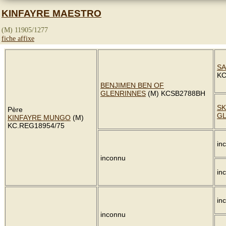
KINFAYRE MAESTRO
(M) 11905/1277
fiche affixe
SA
KC
BENJIMEN BEN OF
GLENRINNES
(M) KCSB2788BH
SK
Père
GL
KINFAYRE MUNGO
(M)
KC.REG18954/75
in
inconnu
in
in
inconnu