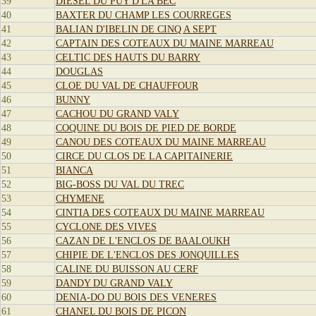
39
DIESEL DU PUY D'LA BEC
40
BAXTER DU CHAMP LES COURREGES
41
BALIAN D'IBELIN DE CINQ A SEPT
42
CAPTAIN DES COTEAUX DU MAINE MARREAU
43
CELTIC DES HAUTS DU BARRY
44
DOUGLAS
45
CLOE DU VAL DE CHAUFFOUR
46
BUNNY
47
CACHOU DU GRAND VALY
48
COQUINE DU BOIS DE PIED DE BORDE
49
CANOU DES COTEAUX DU MAINE MARREAU
50
CIRCE DU CLOS DE LA CAPITAINERIE
51
BIANCA
52
BIG-BOSS DU VAL DU TREC
53
CHYMENE
54
CINTIA DES COTEAUX DU MAINE MARREAU
55
CYCLONE DES VIVES
56
CAZAN DE L'ENCLOS DE BAALOUKH
57
CHIPIE DE L'ENCLOS DES JONQUILLES
58
CALINE DU BUISSON AU CERF
59
DANDY DU GRAND VALY
60
DENIA-DO DU BOIS DES VENERES
61
CHANEL DU BOIS DE PICON