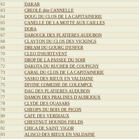
62
DAKAR
63
CREOLE dite CANNELLE
64
DOUG DU CLOS DE LA CAPITAINERIE
65
CANELLE DE LA MOTTE AUX CAILLES
66
DORA
67
DAROUCK DES PLATIERES AUDUBON
68
CLAYTON DU CLOS DES VICKINGS
69
DREAM DU GOURG D'ENFER
70
CLEO D'HURTEVENT
71
DROP DE LA PASSEE DU SOIR
72
DAKOTA DU RUCHER DE COUPIGNY
73
CARAL DU CLOS DE LA CAPITAINERIE
74
VASKO DES RIEUX EN VALDAINE
75
DIVINE COMEDIE DE COLEMPCE
76
DAG DES PLATIERES AUDUBON
77
DAMON DES PRALINES D'AUBEJOUX
78
CLYDE DES QUASARS
79
CHEOPS DU BOIS DE PICON
80
CAFE DES VERDIAUX
81
CHESTNUT HOUNDS FIELDS
82
CHICA DE SAINT VIGOR
83
ALISCO DES RIEUX EN VALDAINE