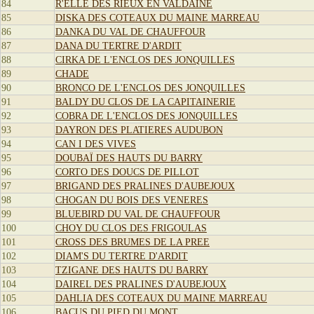
84
R'ELLE DES RIEUX EN VALDAINE
85
DISKA DES COTEAUX DU MAINE MARREAU
86
DANKA DU VAL DE CHAUFFOUR
87
DANA DU TERTRE D'ARDIT
88
CIRKA DE L'ENCLOS DES JONQUILLES
89
CHADE
90
BRONCO DE L'ENCLOS DES JONQUILLES
91
BALDY DU CLOS DE LA CAPITAINERIE
92
COBRA DE L'ENCLOS DES JONQUILLES
93
DAYRON DES PLATIERES AUDUBON
94
CAN I DES VIVES
95
DOUBAÏ DES HAUTS DU BARRY
96
CORTO DES DOUCS DE PILLOT
97
BRIGAND DES PRALINES D'AUBEJOUX
98
CHOGAN DU BOIS DES VENERES
99
BLUEBIRD DU VAL DE CHAUFFOUR
100
CHOY DU CLOS DES FRIGOULAS
101
CROSS DES BRUMES DE LA PREE
102
DIAM'S DU TERTRE D'ARDIT
103
TZIGANE DES HAUTS DU BARRY
104
DAIREL DES PRALINES D'AUBEJOUX
105
DAHLIA DES COTEAUX DU MAINE MARREAU
106
BACUS DU PIED DU MONT