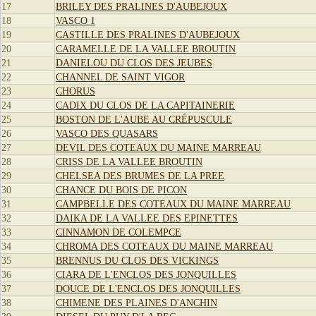
17
BRILEY DES PRALINES D'AUBEJOUX
18
VASCO 1
19
CASTILLE DES PRALINES D'AUBEJOUX
20
CARAMELLE DE LA VALLEE BROUTIN
21
DANIELOU DU CLOS DES JEUBES
22
CHANNEL DE SAINT VIGOR
23
CHORUS
24
CADIX DU CLOS DE LA CAPITAINERIE
25
BOSTON DE L'AUBE AU CRÉPUSCULE
26
VASCO DES QUASARS
27
DEVIL DES COTEAUX DU MAINE MARREAU
28
CRISS DE LA VALLEE BROUTIN
29
CHELSEA DES BRUMES DE LA PREE
30
CHANCE DU BOIS DE PICON
31
CAMPBELLE DES COTEAUX DU MAINE MARREAU
32
DAIKA DE LA VALLEE DES EPINETTES
33
CINNAMON DE COLEMPCE
34
CHROMA DES COTEAUX DU MAINE MARREAU
35
BRENNUS DU CLOS DES VICKINGS
36
CIARA DE L'ENCLOS DES JONQUILLES
37
DOUCE DE L'ENCLOS DES JONQUILLES
38
CHIMENE DES PLAINES D'ANCHIN