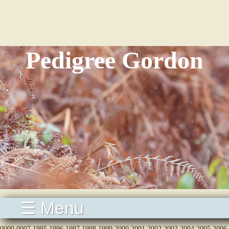
Pedigree Gordon
☰ Menu
0000
0007
1995
1996
1997
1998
1999
2000
2001
2002
2003
2004
2005
2006