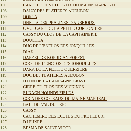
107
CANELLE DES COTEAUX DU MAINE MARREAU
108
DAIZY DES PLATIERES AUDUBON
109
DORCA
110
DHELIA DES PRALINES D'AUBEJOUX
111
C'VULCANE DE LA PETITE GORDONIERE
112
CASSY DU CLOS DE LA CAPITAINERIE
113
DOUCHKA
114
DUC DE L'ENCLOS DES JONQUILLES
115
DIAZ
116
DARZEL DE KORRIGAN FOREST
117
COOL DE L'ENCLOS DES JONQUILLES
118
DARK DE LA PETITE QUERRIERE
119
DOC DES PLATIERES AUDUBON
120
DAHN DE LA CAMPAGNE GRAVEE
121
CIDEE DU CLOS DES VICKINGS
122
ELNAGH HOUNDS FIELDS
123
COCA DES COTEAUX DU MAINE MARREAU
124
BALI DU VAL DU TREC
125
CASSY
126
CACHEMIRE DES ECOTES DU PRE FLEURI
127
DAPHNEE
128
BESMA DE SAINT VIGOR