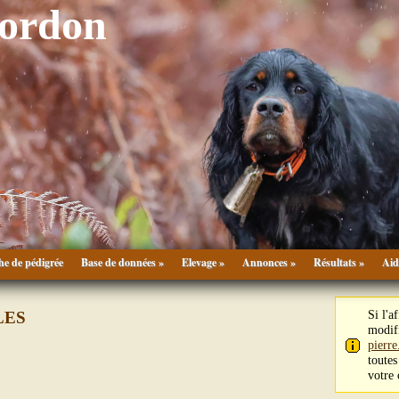
Gordon
he de pédigrée
Base de données »
Elevage »
Annonces »
Résultats »
Aid
Si l'a
LES
modifi
pierr
toutes
votre