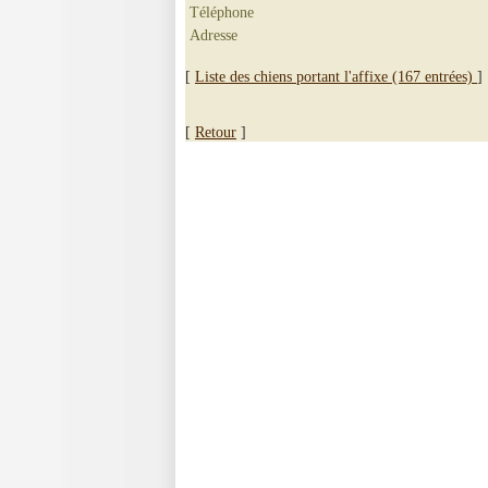
Téléphone
Adresse
[
Liste des chiens portant l'affixe (167 entrées)
]
[
Retour
]