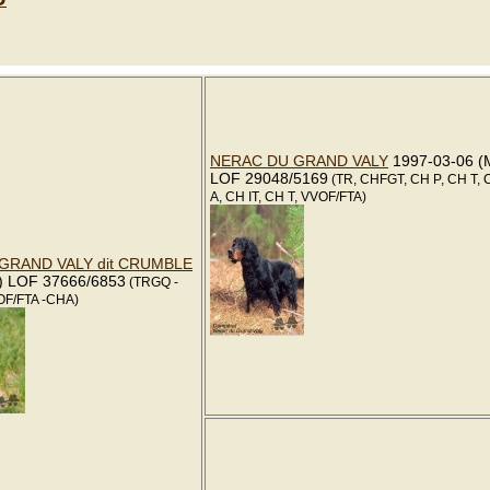
NERAC DU GRAND VALY
1997-03-06 (
LOF 29048/5169
(TR, CHFGT, CH P, CH T, 
A, CH IT, CH T, VVOF/FTA)
GRAND VALY dit CRUMBLE
) LOF 37666/6853
(TRGQ -
OF/FTA -CHA)