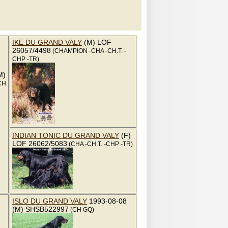
IKE DU GRAND VALY
(M) LOF
26057/4498
(CHAMPION -CHA -CH.T. -
CHP -TR)
M)
CH
INDIAN TONIC DU GRAND VALY
(F)
LOF 26062/5083
(CHA -CH.T. -CHP -TR)
ISLO DU GRAND VALY
1993-08-08
(M) SHSB522997
(CH GQ)