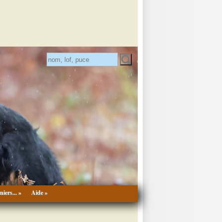
niers... »
Aide »