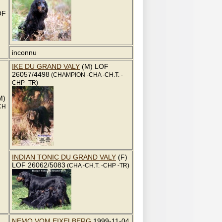
OF
inconnu
IKE DU GRAND VALY
(M) LOF
26057/4498
(CHAMPION -CHA -CH.T. -
CHP -TR)
M)
CH
INDIAN TONIC DU GRAND VALY
(F)
LOF 26062/5083
(CHA -CH.T. -CHP -TR)
NEMO VOM EIXELBERG
1999-11-04