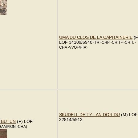
UMA DU CLOS DE LA CAPITAINERIE
(F
LOF 34109/6940
(TR -CHP -CHITF -CH.T. -
CHA -VVOF/FTA)
SKUDELL DE TY LAN DOR DU
(M) LOF
32814/5913
N BUTUN
(F) LOF
HAMPION -CHA)