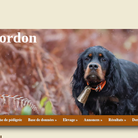
Gordon
he de pédigrée
Base de données »
Elevage »
Annonces »
Résultats »
Der
U