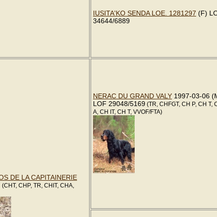
IUSITA'KO SENDA LOE. 1281297
(F) L
34644/6889
NERAC DU GRAND VALY
1997-03-06 (
LOF 29048/5169
(TR, CHFGT, CH P, CH T, 
A, CH IT, CH T, VVOF/FTA)
OS DE LA CAPITAINERIE
7
(CHT, CHP, TR, CHIT, CHA,