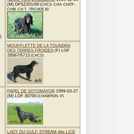
(M) DPSZ201/99
(CHCS -CHA -CHITF -
CHIB -CH.T. -TRCHDE.B)
)
MOUFFLETTE DE LA TOUNDRA
DES TERRES FROIDES
(F) LOF
28567/5713
(CHCS)
PAPEL DE SOTOMAYOR
1999-03-27
(M) LOF 30700
(CHAMPION -P)
LADY DU GULF-STREAM dite LICE