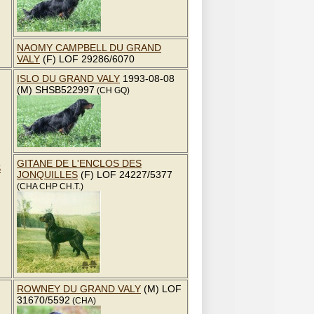
NAOMY CAMPBELL DU GRAND
VALY
(F) LOF 29286/6070
ISLO DU GRAND VALY
1993-08-08
(M) SHSB522997
(CH GQ)
GITANE DE L'ENCLOS DES
S
JONQUILLES
(F) LOF 24227/5377
(CHA CHP CH.T.)
ROWNEY DU GRAND VALY
(M) LOF
31670/5592
(CHA)