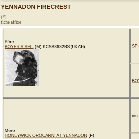
YENNADON FIRECREST
(F)
fiche affixe
Père
SP
BOYER'S SEIL
(M) KCSB3632BS
(UK CH)
BO
inc
Mère
HONEYWICK OROCARNI AT YENNADON
(F)