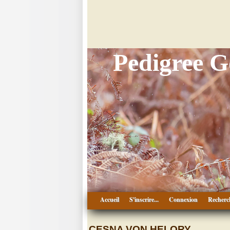
Pedigree 
Accueil
S'inscrire...
Connexion
Recherc
CESNA VON HELORY