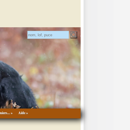
niers... »
Aide »