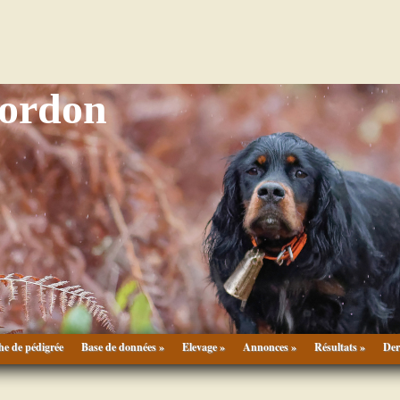
Gordon
he de pédigrée
Base de données »
Elevage »
Annonces »
Résultats »
Der