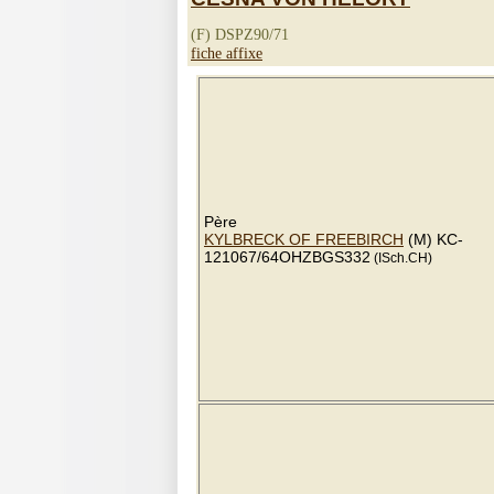
(F) DSPZ90/71
fiche affixe
Père
KYLBRECK OF FREEBIRCH
(M) KC-
121067/64OHZBGS332
(ISch.CH)