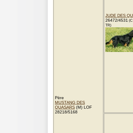
JUDE DES Q
26472/4531
(C
TR)
Père
MUSTANG DES
QUASARS
(M) LOF
28218/5168