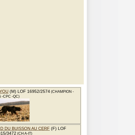
YOU
(M) LOF 16952/2574
(CHAMPION -
 -CPC -QC)
RD DU BUISSON AU CERF
(F) LOF
815/3472
(CH A-IT)