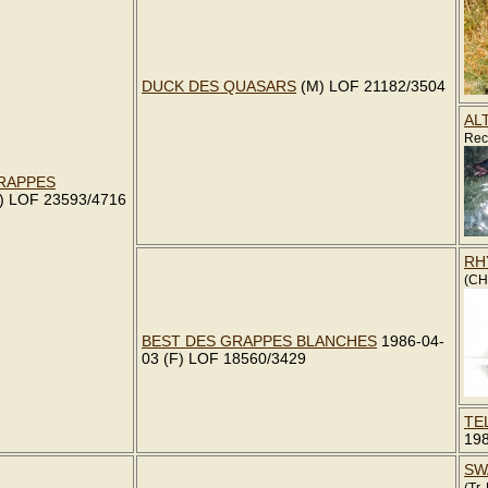
DUCK DES QUASARS
(M) LOF 21182/3504
AL
Rec
GRAPPES
) LOF 23593/4716
RH
(CH
BEST DES GRAPPES BLANCHES
1986-04-
03 (F) LOF 18560/3429
TE
198
SW