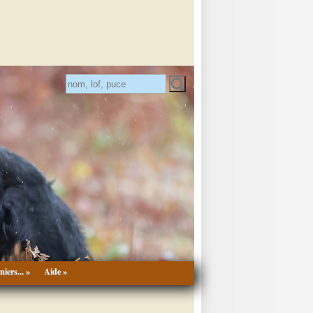
niers... »
Aide »