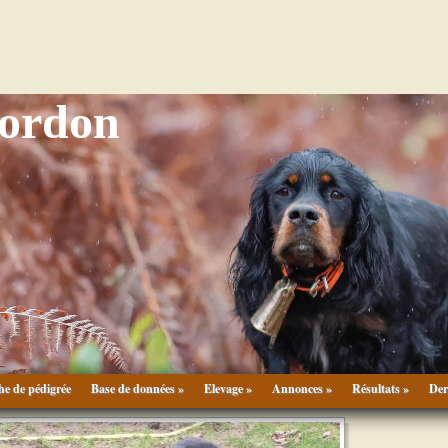
Gordon
he de pédigrée
Base de données »
Elevage »
Annonces »
Résultats »
Der