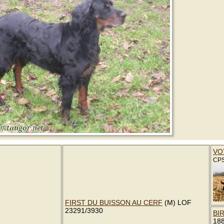
VO
CPS
FIRST DU BUISSON AU CERF
(M) LOF
23291/3930
BI
18