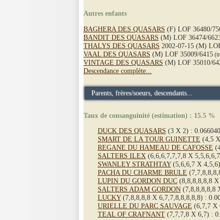
Autres enfants
BAGHERA DES QUASARS
(F) LOF 36480/75
BANDIT DES QUASARS
(M) LOF 36474/662
THALYS DES QUASARS
2002-07-15 (M) LOF
VAAL DES QUASARS
(M) LOF 35009/6415
(tr
VINTAGE DES QUASARS
(M) LOF 35010/64
Descendance complète...
Parents, frères/soeurs, descendants...
Taux de consanguinité (estimation) : 15.5 %
DUCK DES QUASARS
(3 X 2) : 0.06604
SMART DE LA TOUR GUINETTE
(4,5 X
REGANE DU HAMEAU DE CAFOSSE
(4
SALTERS ILEX
(6,6,6,7,7,7,8 X 5,5,6,6,
SWANLEY STRATHTAY
(5,6,6,7 X 4,5,6
PACHA DU CHARME BRULE
(7,7,8,8,8,
LUPIN DU GORDON DUC
(8,8,8,8,8,8 X 
SALTERS ADAM GORDON
(7,8,8,8,8,8 
LUCKY
(7,8,8,8,8 X 6,7,7,8,8,8,8,8) : 0.
URIELLE DU PARC SAUVAGE
(6,7,7 X 
TEAL OF CRAFNANT
(7,7,7,8 X 6,7) : 