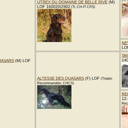
(Tr.
UTREX DU DOMAINE DE BELLE RIVE
(M)
LOF 160020/2902
(Tr, CH-IT CPS)
NE
LO
SM
14
UASARS
(M) LOF
ALTESSE DES QUASARS
(F) LOF
(Trialer,
Recommandée, CHCS)
RE
12-
Rec