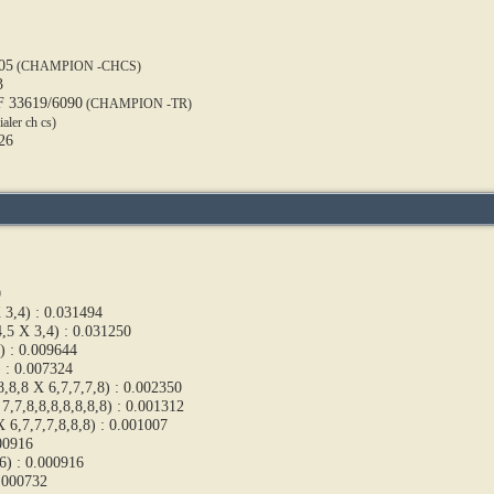
05
(CHAMPION -CHCS)
3
 33619/6090
(CHAMPION -TR)
ialer ch cs)
26
0
 3,4) : 0.031494
,5 X 3,4) : 0.031250
7) : 0.009644
) : 0.007324
8,8,8 X 6,7,7,7,8) : 0.002350
7,7,8,8,8,8,8,8,8) : 0.001312
X 6,7,7,7,8,8,8) : 0.001007
000916
6) : 0.000916
0.000732