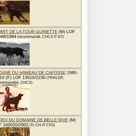
ART DE LA TOUR GUINETTE
(M) LOF
048/1984
(recommandé, CHCS IT GT)
GANE DU HAMEAU DE CAFOSSE
1980-
10 (F) LOF 13510/2235
(TRIALER,
ommandée, CHCS)
REX DU DOMAINE DE BELLE RIVE
(M)
F 160020/2902
(Tr, CH-IT CPS)