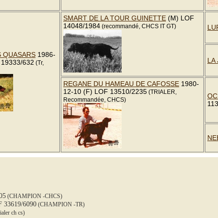
SMART DE LA TOUR GUINETTE
(M) LOF
14048/1984
(recommandé, CHCS IT GT)
LU
S QUASARS
1986-
LA 
 19333/632
(Tr,
REGANE DU HAMEAU DE CAFOSSE
1980-
12-10 (F) LOF 13510/2235
(TRIALER,
OC
Recommandée, CHCS)
11
NE
05
(CHAMPION -CHCS)
 33619/6090
(CHAMPION -TR)
ialer ch cs)