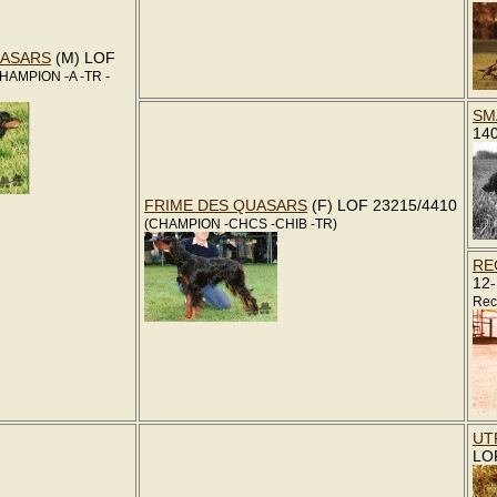
UASARS
(M) LOF
HAMPION -A -TR -
SM
14
FRIME DES QUASARS
(F) LOF 23215/4410
(CHAMPION -CHCS -CHIB -TR)
RE
12-
Rec
UT
LO