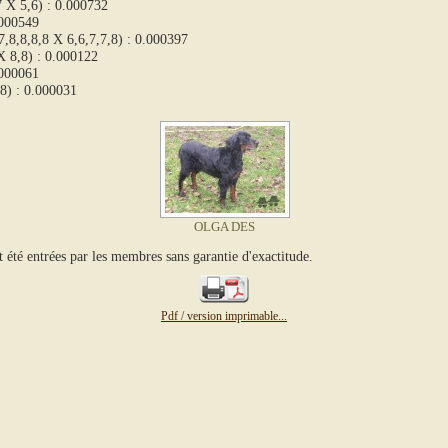
 X 5,6) : 0.000732
.000549
7,8,8,8,8 X 6,6,7,7,8) : 0.000397
X 8,8) : 0.000122
.000061
8) : 0.000031
OLGA DES
QUASARS
t été entrées par les membres sans garantie d'exactitude.
Pdf / version imprimable...