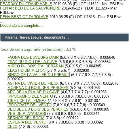
PEARDAY DU GRAND HABLE
2019-08-03 (F) LOF 111622 - Noi. PBl.Env.
PEN AR BED DE LA SAUVIGNERE
2019-06-12 (F) LOF 111323 - Mar.
PBl.Env.
PENA BEST OF FAROLAVE
2019-08-25 (F) LOF 111815 - Fau. PBl.Env.
...
Descendance complète...
Parents, frères/soeurs, descendants...
Taux de consanguinité (estimation) : 3.1 %
FAONA DES BUVEURS D'AIR
(5,6,7,8 X 6,6,7,7,8,8) : 0.005646
FRAY DU RIOU DE LA CUVE
(5,6,6,6,8,8 X 6,6,8) : 0.005554
MIRCO DU BOIS D'ALDEBARAN
(5,6 X 5,6) : 0.004395
CLASTIDIUM MILTON
(6,7 X 5,5,6,7) : 0.002930
BINGO DE LA VALLEE DU FREMUR
(6,7,7,7,8 X 7,7,7,7,8,8) :
0.002075
ASTRA DU VIVIER DU FIEUX
(6,7,7,7,8 X 7,7,7,7,8,8) : 0.002075
MORENA DU BOIS DES PERCHES
(5 X 5) : 0.001953
ARC DE LA PLAINE DU GAVE
(4,6,7,7,7 X 7,7) : 0.001953
IPPOCAMPO DEL VENTO
(5,7,8,8,8 X 7,8,8,8,8) : 0.001587
TIBET DE LA LEMBAZ
(7,7,8,8,8 X 7,7,8,8) : 0.001007
IPPOCRATE DEL VENTO
(7,8 X 6,6,7,7,7,7,8) : 0.000549
DECIBEL DU BOIS DES PERCHES
(6,6,8,8 X 8) : 0.000305
VER DE PLAYABARRI
(7,7,8,8,8 X 8,8,8,8) : 0.000244
SERNOS DEL BOCIA
(7 X 8,8) : 0.000122
ESPERIA DEL VENTO
(8 X 7,7,8,8,8,8,8,8,8) : 0.000092
CELO
(7 X 8) : 0.000061