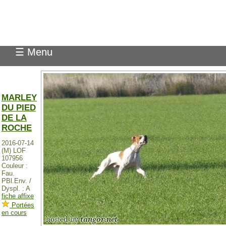
Pedigree Pointer
☰ Menu
MARLEY
DU PIED
DE LA
ROCHE
2016-07-14
(M) LOF
107956
Couleur :
Fau.
PBl.Env. /
Dyspl. : A
fiche affixe
Portées
en cours