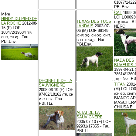
81077/14229
PBl.Env.
CAL
1999-08
Mère
LOI LO0093
HINDY DU PIED DE
TEXAS DES TUCS
- B
GQ)
HD-A
LA ROCHE
2012-08-
LANDAIS
2002-07-
NERO
15 (F) LOF
06 (M) LOF 88149
103472/19584
(TR,
(CHR GQ, CH GQ, CHIT,
- Fau.
CHIT, CH P)
- Noi.
CHR, TRGQ)
PBl.Env.
PBl.Env.
NADA DES
BUVEURS D
1997-04-21 
78614/1360
- Noi. PB
TR)
DECIBEL II DE LA
TITAN
2001-
SAUVIGNERE
(M) LOI LO
2008-06-19 (F) LOF
97462/18162
(CH GQ, CH(IT)
(TR, CH
BIANCO AR
- Fau.
P, CH IB)
MASCHER
PBl.TLi.
CHIUSA E
ALTAI DE LA
SAUVIGNERE
2005-07-10 (F) LOF
92931/17355 - Fau.
PBl.TLi.