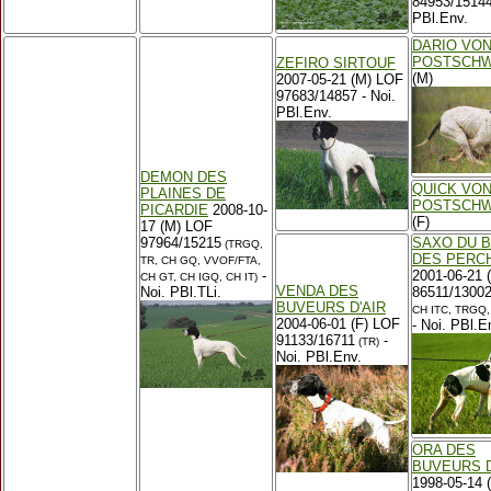
84953/15144
PBl.Env.
DARIO VON
POSTSCHW
ZEFIRO SIRTOUF
(M)
2007-05-21 (M) LOF
97683/14857 - Noi.
PBl.Env.
DEMON DES
QUICK VON
PLAINES DE
POSTSCHW
PICARDIE
2008-10-
(F)
17 (M) LOF
97964/15215
SAXO DU B
(TRGQ,
DES PERC
TR, CH GQ, VVOF/FTA,
-
2001-06-21 
CH GT, CH IGQ, CH IT)
VENDA DES
Noi. PBl.TLi.
86511/1300
BUVEURS D'AIR
CH ITC, TRGQ,
2004-06-01 (F) LOF
- Noi. PBl.E
91133/16711
-
(TR)
Noi. PBl.Env.
ORA DES
BUVEURS D
1998-05-14 