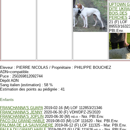
UPTOWN G
DITE UKRA
BOIS DES
PERCHES
2
21 (F) LOF
89553/16323
PBl.Env.
Eleveur : PIERRE NICOLAS / Propriétaire : PHILIPPE BOUCHEZ
ADN=compatible.
Puce : 250269812092744
Dépôt ADN
Sang italien (estimation) : 58 %
Estimation des points au pédigrée : 41
Enfants
FRANCHANNA'S GUAPA
2019-02-16 (M) LOF 112853/21346
FRANCHANNA'S JENNY
2020-06-30 (F) VDH/DPZ-25/2020
FRANCHANNA'S JOPLIN
2020-06-30 (M)
- Noi. PBl.Env.
HD-A
PACO DU GRAND HABLE
2019-08-03 (M) LOF 111620 - Noi. PBl.Env.
PALOMA DE LA SAUVIGNERE
2019-06-12 (F) LOF 111325 - Mar. PBl.Env.
PAULA DU GRAND HABLE
2019-08-03 (F) LOF 111626
- Noi. PBl.Env.
HD-A