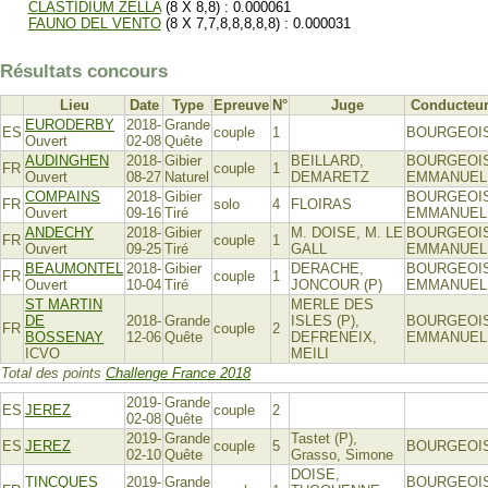
CLASTIDIUM ZELLA
(8 X 8,8) : 0.000061
FAUNO DEL VENTO
(8 X 7,7,8,8,8,8,8) : 0.000031
Résultats concours
Lieu
Date
Type
Epreuve
N°
Juge
Conducteu
EURODERBY
2018-
Grande
ES
couple
1
BOURGEOI
Ouvert
02-08
Quête
AUDINGHEN
2018-
Gibier
BEILLARD,
BOURGEOI
FR
couple
1
Ouvert
08-27
Naturel
DEMARETZ
EMMANUEL
COMPAINS
2018-
Gibier
BOURGEOI
FR
solo
4
FLOIRAS
Ouvert
09-16
Tiré
EMMANUEL
ANDECHY
2018-
Gibier
M. DOISE, M. LE
BOURGEOI
FR
couple
1
Ouvert
09-25
Tiré
GALL
EMMANUEL
BEAUMONTEL
2018-
Gibier
DERACHE,
BOURGEOI
FR
couple
1
Ouvert
10-04
Tiré
JONCOUR (P)
EMMANUEL
ST MARTIN
MERLE DES
DE
2018-
Grande
ISLES (P),
BOURGEOI
FR
couple
2
BOSSENAY
12-06
Quête
DEFRENEIX,
EMMANUEL
ICVO
MEILI
Total des points
Challenge France 2018
2019-
Grande
ES
JEREZ
couple
2
02-08
Quête
2019-
Grande
Tastet (P),
ES
JEREZ
couple
5
BOURGEOI
02-10
Quête
Grasso, Simone
DOISE,
TINCQUES
2019-
Grande
BOURGEOI