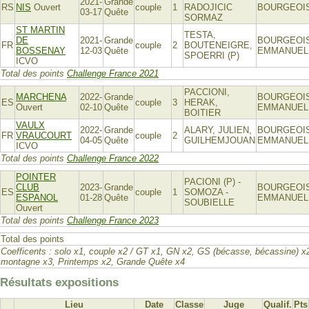
2021-
Grande
RS
NIS
Ouvert
couple
1
RADOJICIC
BOURGEOI
03-17
Quête
SORMAZ
ST MARTIN
TESTA,
DE
2021-
Grande
BOURGEOI
FR
couple
2
BOUTENEIGRE,
BOSSENAY
12-03
Quête
EMMANUEL
SPOERRI (P)
ICVO
Total des points
Challenge France 2021
PACCIONI,
MARCHENA
2022-
Grande
BOURGEOI
ES
couple
3
HERAK,
Ouvert
02-10
Quête
EMMANUEL
BOITIER
VAULX
2022-
Grande
ALARY, JULIEN,
BOURGEOI
FR
VRAUCOURT
couple
2
04-05
Quête
GUILHEMJOUAN
EMMANUEL
ICVO
Total des points
Challenge France 2022
POINTER
PACIONI (P) -
CLUB
2023-
Grande
BOURGEOI
ES
couple
1
SOMOZA -
ESPANOL
01-28
Quête
EMMANUEL
SOUBIELLE
Ouvert
Total des points
Challenge France 2023
Total des points
Coefficents : solo x1, couple x2 / GT x1, GN x2, GS (bécasse, bécassine) x
montagne x3, Printemps x2, Grande Quête x4
Résultats expositions
Lieu
Date
Classe
Juge
Qualif.
Pts