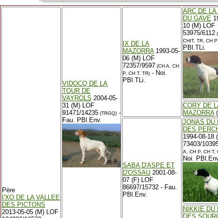
ARC DE LA
DU GAVE
19
10 (M) LOF
53975/6112
(
CHIT, TR, CH P
IX DE LA
PBl.TLi.
MAZORRA
1993-05-
06 (M) LOF
72357/9597
(CH A, CH
- Noi.
P, CH T, TR)
PBl.TLi.
VIDOCQ DE LA
TOUR DE
VAYROLS
2004-05-
31 (M) LOF
CORY DE L
91471/14235
-
MAZORRA
(
(TRGQ)
Fau. PBl.Env.
JONAS DU 
DES PERC
1994-08-18 
73403/1039
A, CH P, CH T,
Noi. PBl.Env
SABA D'ASPE ET
D'OSSAU
2001-08-
07 (F) LOF
86697/15732 - Fau.
Père
PBl.Env.
I'XO DE LA VALLEE
DES PICTONS
NIKKIE DU
2013-05-05 (M) LOF
DES SOUR