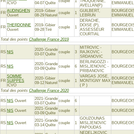
FR
couple
1
THOQUENNE,
ICVO
04-07
Quête
EMMANUEL
AVELLAN(P)
AUDINGHEN
2019-
Gibier
GUILBERT,
BOURGEOI
FR
couple
1
Ouvert
08-29
Naturel
LEBRUN
EMMANUEL
DERACHE,
THERDONNE
2019-
Gibier
DOISE (P),
BOURGEOI
FR
couple
1
Ouvert
09-28
Tiré
ASSESSEUR
EMMANUEL
COURTIAL
Total des points
Challenge France 2019
MITROVIC -
2020-
Grande
RS
NIS
couple
3
RAJKOVIC -
BOURGEOI
03-07
Quête
SRDANOVIC
BERLINGOZZI -
2020-
Grande
RS
NIS
couple
6
MISLJENOVIC -
BOURGEOI
03-09
Quête
PRIBANOVIC
SOMME
VARGAS JOSE,
2020-
Gibier
BOURGEOI
FR
SUIPPES
couple
1
MONTIGNY MAX
09-12
Naturel
EMMANUEL
ICVO
( P )
Total des points
Challenge France 2020
2021-
Grande
RS
NIS
Ouvert
couple
6
BOURGEOI
03-07
Quête
2021-
Grande
RS
NIS
Ouvert
couple
5
BOURGEOI
03-09
Quête
GOUZOUNAS
2021-
Grande
RS
NIS
Ouvert
couple
1
MISLJENOVIC
BOURGEOI
03-14
Quête
PAPOUDAS
NEDELJKOVIC