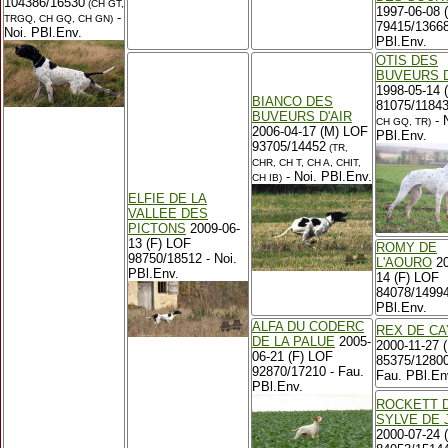
104386/16530
(CH GT,
1997-06-08 
-
TRGQ, CH GQ, CH GN)
79415/13668
Noi. PBl.Env.
PBl.Env.
OTIS DES
BUVEURS D
1998-05-14 
BIANCO DES
81075/1184
BUVEURS D'AIR
- 
CH GQ, TR)
2006-04-17 (M) LOF
PBl.Env.
93705/14452
(TR,
CHR, CH T, CH A, CHIT,
- Noi. PBl.Env.
CH IB)
ELFIE DE LA
VALLEE DES
PICTONS
2009-06-
13 (F) LOF
ROMY DE
98750/18512 - Noi.
L'AOURO
20
PBl.Env.
14 (F) LOF
84078/14994
PBl.Env.
ALFA DU CODERC
REX DE CA
DE LA PALUE
2005-
2000-11-27 
06-21 (F) LOF
85375/1280
92870/17210 - Fau.
Fau. PBl.En
PBl.Env.
ROCKETT D
SYLVE DE 
2000-07-24 