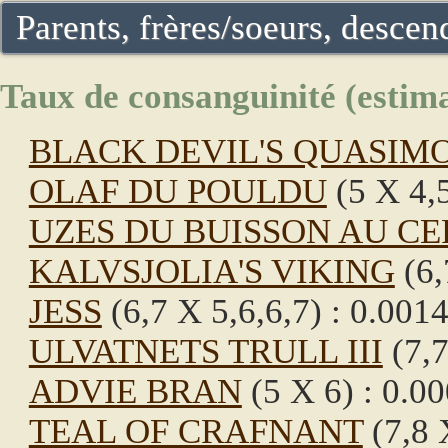
Parents, frères/soeurs, descend
Taux de consanguinité (estima
BLACK DEVIL'S QUASIM
OLAF DU POULDU
(5 X 4,5
UZES DU BUISSON AU CE
KALVSJOLIA'S VIKING
(6,
JESS
(6,7 X 5,6,6,7) : 0.001
ULVATNETS TRULL III
(7,7
ADVIE BRAN
(5 X 6) : 0.0
TEAL OF CRAFNANT
(7,8 