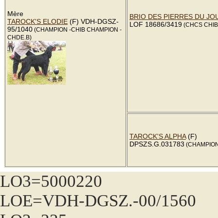
Mère
BRIO DES PIERRES DU JO
TAROCK'S ELODIE
(F) VDH-DGSZ-
LOF 18686/3419
(CHCS CHIB
95/1040
(CHAMPION -CHIB CHAMPION -
CHDE.B)
TAROCK'S ALPHA
(F)
DPSZS.G.031783
(CHAMPION
LO3=5000220
LOE=VDH-DGSZ.-00/1560