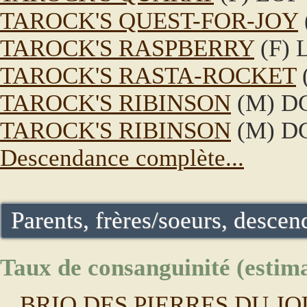
TAROCK'S QUEST-FOR-JOY
TAROCK'S RASPBERRY
(F) 
TAROCK'S RASTA-ROCKET
TAROCK'S RIBINSON
(M) DG
TAROCK'S RIBINSON
(M) DG
Descendance complète...
Parents, frères/soeurs, descend
Taux de consanguinité (estima
BRIO DES PIERRES DU J