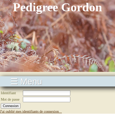
Pedigree Gordon
☰ Menu
Identifiant
Mot de passe
J'ai oublié mes identifiants de connexion...