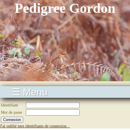
Pedigree Gordon
☰ Menu
Identifiant
Mot de passe
J'ai oublié mes identifiants de connexion...