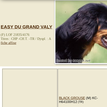
EASY DU GRAND VALY
(F) LOF 21835/4176
Titres : CHP -CH.T. -TR / Dyspl. : A
fiche affixe
BLACK GROUSE
(M) KC-
H64100H12
(TR)