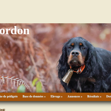
Gordon
he de pédigrée
Base de données »
Elevage »
Annonces »
Résultats »
Der
RE