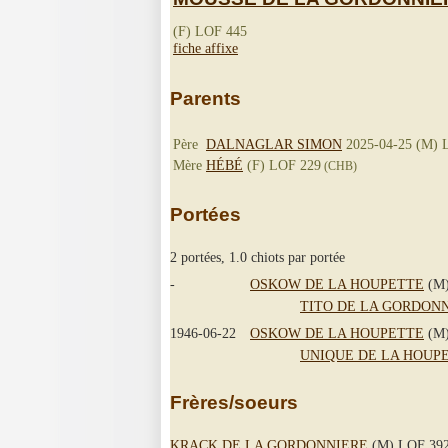
(F) LOF 445
fiche affixe
Parents
Père
DALNAGLAR SIMON
2025-04-25 (M) 
Mère
HÉBÉ
(F) LOF 229
(CHB)
Portées
2 portées, 1.0 chiots par portée
-
OSKOW DE LA HOUPETTE
(M)
TITO DE LA GORDON
1946-06-22
OSKOW DE LA HOUPETTE
(M)
UNIQUE DE LA HOUP
Frères/soeurs
KRACK DE LA GORDONNIERE
(M) LOF 39