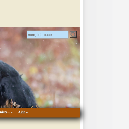
niers... »
Aide »