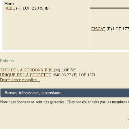
Mère
HÉBÉ
(F) LOF 229
(CHB)
FISCAT
(F) LOF 17
Enfants
TITO DE LA GORDONNIERE
(M) LOF 789
UNIQUE DE LA HOUPETTE
1946-06-22 (F) LOF 1371
Descendance complète...
Parents, frères/soeurs, descendants...
Note : les données ne sont pas garanties. Elles ont été entrées par les membres s
P