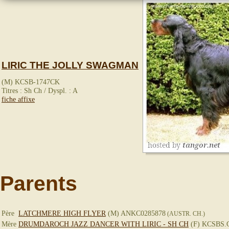
LIRIC THE JOLLY SWAGMAN
(M) KCSB-1747CK
Titres : Sh Ch / Dyspl. : A
fiche affixe
Parents
Père
LATCHMERE HIGH FLYER
(M) ANKC0285878
(AUSTR. CH.)
Mère
DRUMDAROCH JAZZ DANCER WITH LIRIC - SH CH
(F) KCSBS.