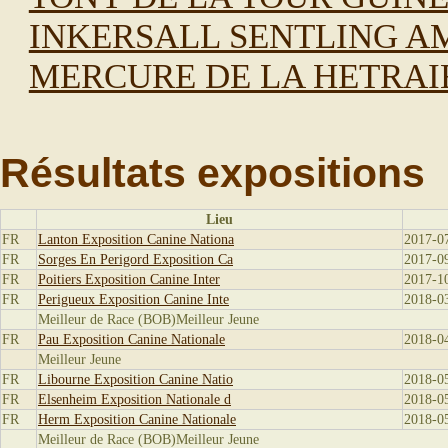
INKERSALL SENTLING A
MERCURE DE LA HETRAI
Résultats expositions
Lieu
FR
Lanton Exposition Canine Nationa
2017-0
FR
Sorges En Perigord Exposition Ca
2017-0
FR
Poitiers Exposition Canine Inter
2017-1
FR
Perigueux Exposition Canine Inte
2018-0
Meilleur de Race (BOB)Meilleur Jeune
FR
Pau Exposition Canine Nationale
2018-0
Meilleur Jeune
FR
Libourne Exposition Canine Natio
2018-0
FR
Elsenheim Exposition Nationale d
2018-0
FR
Herm Exposition Canine Nationale
2018-0
Meilleur de Race (BOB)Meilleur Jeune