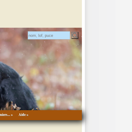
niers... »
Aide »