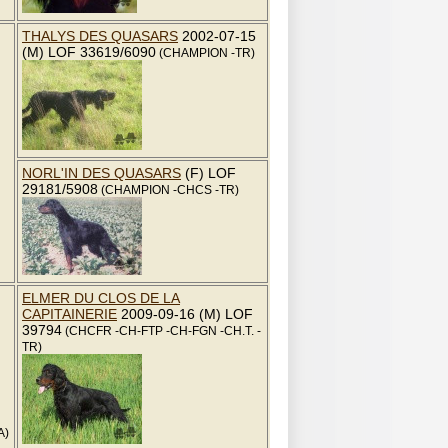
THALYS DES QUASARS
2002-07-15
(M) LOF 33619/6090
(CHAMPION -TR)
NORL'IN DES QUASARS
(F) LOF
29181/5908
(CHAMPION -CHCS -TR)
ELMER DU CLOS DE LA
CAPITAINERIE
2009-09-16 (M) LOF
39794
(CHCFR -CH-FTP -CH-FGN -CH.T. -
TR)
A)