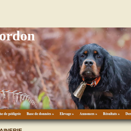
Gordon
he de pédigrée
Base de données »
Elevage »
Annonces »
Résultats »
Der
AINERIE