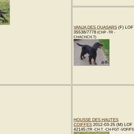
VANJA DES QUASARS
(F) LOF
35538/7778
(CHP -TR -
CHACHCH.T)
HOUSSE DES HAUTES
COIFFES
2012-03-25 (M) LOF
42145
(TR -CH.T. -CH-FGT -VOF/FT