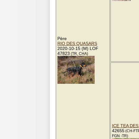
Père
RIO DES QUASARS
2020-10-15 (M) LOF
47823
(TR, CHA)
ICE TEA DE
42655
(CH-FTP
FGN -TR)