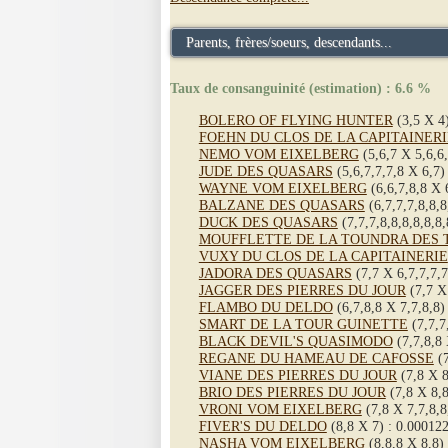
Parents, frères/soeurs, descendants...
Taux de consanguinité (estimation) : 6.6 %
BOLERO OF FLYING HUNTER
(3,5 X 4)
FOEHN DU CLOS DE LA CAPITAINERI
NEMO VOM EIXELBERG
(5,6,7 X 5,6,6,
JUDE DES QUASARS
(5,6,7,7,7,8 X 6,7)
WAYNE VOM EIXELBERG
(6,6,7,8,8 X 6
BALZANE DES QUASARS
(6,7,7,7,8,8,8
DUCK DES QUASARS
(7,7,7,8,8,8,8,8,8,
MOUFFLETTE DE LA TOUNDRA DES 
VUXY DU CLOS DE LA CAPITAINERIE
JADORA DES QUASARS
(7,7 X 6,7,7,7,7
JAGGER DES PIERRES DU JOUR
(7,7 X 
FLAMBO DU DELDO
(6,7,8,8 X 7,7,8,8)
SMART DE LA TOUR GUINETTE
(7,7,7
BLACK DEVIL'S QUASIMODO
(7,7,8,8 
REGANE DU HAMEAU DE CAFOSSE
(7
VIANE DES PIERRES DU JOUR
(7,8 X 8
BRIO DES PIERRES DU JOUR
(7,8 X 8,8
VRONI VOM EIXELBERG
(7,8 X 7,7,8,8
FIVER'S DU DELDO
(8,8 X 7) : 0.00012
NASHA VOM EIXELBERG
(8,8,8 X 8,8)