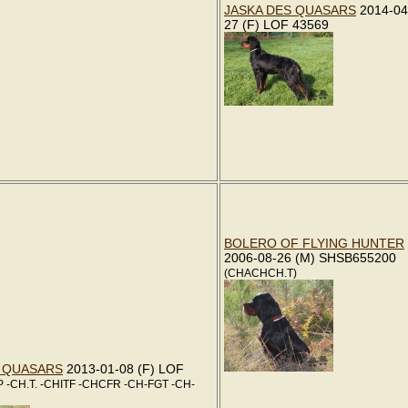
JASKA DES QUASARS
2014-04
27 (F) LOF 43569
BOLERO OF FLYING HUNTER
2006-08-26 (M) SHSB655200
(CHACHCH.T)
S QUASARS
2013-01-08 (F) LOF
 -CH.T. -CHITF -CHCFR -CH-FGT -CH-