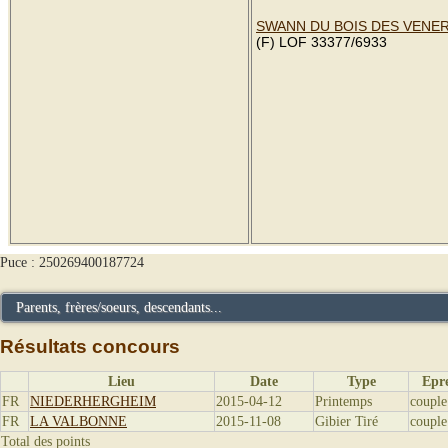
SWANN DU BOIS DES VENE
(F) LOF 33377/6933
Puce : 250269400187724
Parents, frères/soeurs, descendants...
Résultats concours
Lieu
Date
Type
Epr
FR
NIEDERHERGHEIM
2015-04-12
Printemps
couple
FR
LA VALBONNE
2015-11-08
Gibier Tiré
couple
Total des points