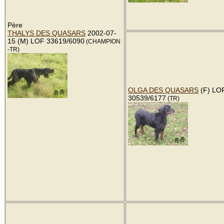
Père
THALYS DES QUASARS
2002-07-
15 (M) LOF 33619/6090
(CHAMPION
-TR)
OLGA DES QUASARS
(F) LO
30539/6177
(TR)