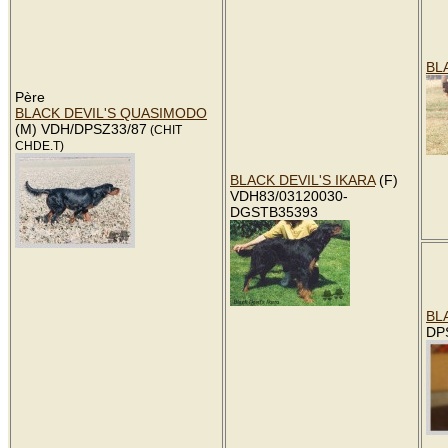
BL
Père
BLACK DEVIL'S QUASIMODO
(M) VDH/DPSZ33/87
(CHIT
CHDE.T)
BLACK DEVIL'S IKARA
(F)
VDH83/03120030-
DGSTB35393
BL
DP