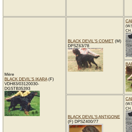
CA
(W.
CH. 
BLACK DEVIL'S COMET
(M)
DPSZ63/78
BA
Mère
BLACK DEVIL'S IKARA
(F)
VDH83/03120030-
DGSTB35393
CA
(W.
CH. 
BLACK DEVIL'S ANTIGONE
(F) DPSZ400/77