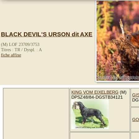
BLACK DEVIL'S URSON dit AXE
(M) LOF 23709/3753
Titres : TR / Dyspl. : A
fiche affixe
KING VOM EIXELBERG
(M)
GI
DPSZ48/84-DGSTB34121
DG
GO