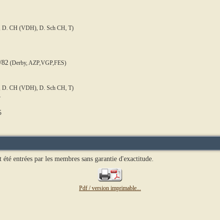
, D. CH (VDH), D. Sch CH, T)
/82
(Derby, AZP,VGP,FES)
, D. CH (VDH), D. Sch CH, T)
4
5
t été entrées par les membres sans garantie d'exactitude.
Pdf / version imprimable...