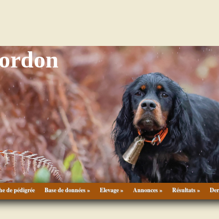
Gordon
he de pédigrée
Base de données »
Elevage »
Annonces »
Résultats »
Der