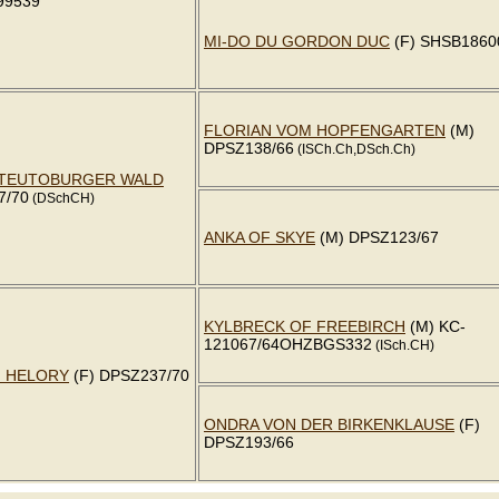
99539
MI-DO DU GORDON DUC
(F) SHSB1860
FLORIAN VOM HOPFENGARTEN
(M)
DPSZ138/66
(ISCh.Ch,DSch.Ch)
 TEUTOBURGER WALD
7/70
(DSchCH)
ANKA OF SKYE
(M) DPSZ123/67
KYLBRECK OF FREEBIRCH
(M) KC-
121067/64OHZBGS332
(ISch.CH)
N HELORY
(F) DPSZ237/70
ONDRA VON DER BIRKENKLAUSE
(F)
DPSZ193/66