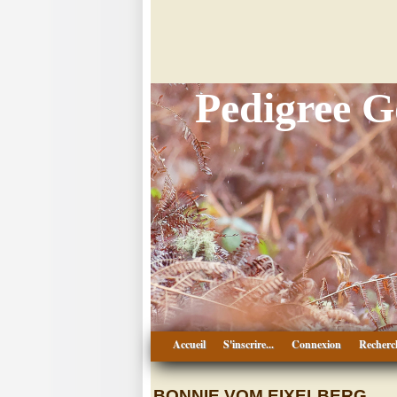
Pedigree 
Accueil
S'inscrire...
Connexion
Recherc
BONNIE VOM EIXELBERG