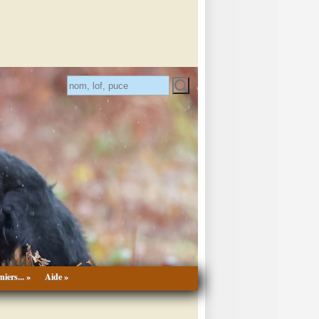
niers... »
Aide »