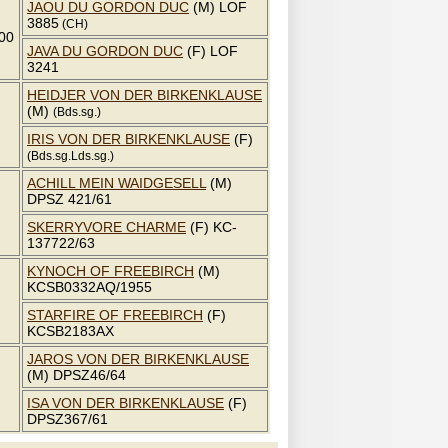
JAOU DU GORDON DUC
(M) LOF
3885
(CH)
00
JAVA DU GORDON DUC
(F) LOF
3241
HEIDJER VON DER BIRKENKLAUSE
(M)
(Bds.sg.)
IRIS VON DER BIRKENKLAUSE
(F)
(Bds.sg.Lds.sg.)
ACHILL MEIN WAIDGESELL
(M)
DPSZ 421/61
SKERRYVORE CHARME
(F) KC-
137722/63
KYNOCH OF FREEBIRCH
(M)
KCSB0332AQ/1955
STARFIRE OF FREEBIRCH
(F)
KCSB2183AX
JAROS VON DER BIRKENKLAUSE
(M) DPSZ46/64
ISA VON DER BIRKENKLAUSE
(F)
DPSZ367/61