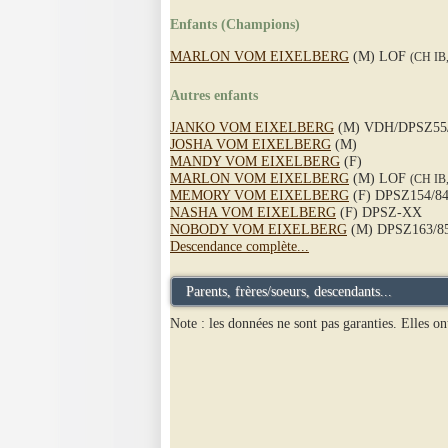
Enfants (Champions)
MARLON VOM EIXELBERG
(M) LOF
(CH IB
Autres enfants
JANKO VOM EIXELBERG
(M) VDH/DPSZ55
JOSHA VOM EIXELBERG
(M)
MANDY VOM EIXELBERG
(F)
MARLON VOM EIXELBERG
(M) LOF
(CH IB
MEMORY VOM EIXELBERG
(F) DPSZ154/8
NASHA VOM EIXELBERG
(F) DPSZ-XX
NOBODY VOM EIXELBERG
(M) DPSZ163/8
Descendance complète...
Parents, frères/soeurs, descendants...
Note : les données ne sont pas garanties. Elles on