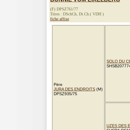
(F) DPSZ761/77
Titres : DSchCh, Dt.Ch.( VDH )
fiche affixe
SOLO DU C
SHSB20777
Père
JURA DES ENDROITS
(M)
DPSZ935/75
UZES DES 