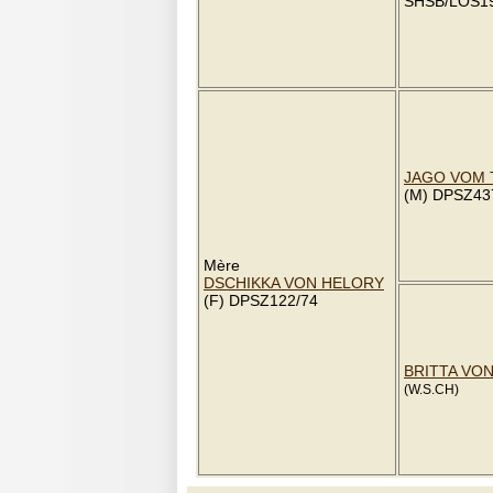
SHSB/LOS1
JAGO VOM
(M) DPSZ43
Mère
DSCHIKKA VON HELORY
(F) DPSZ122/74
BRITTA VO
(W.S.CH)