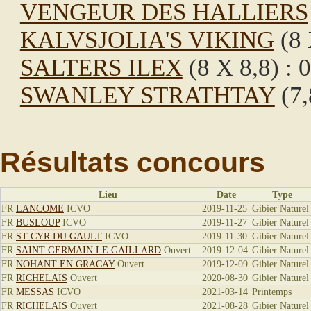
VENGEUR DES HALLIERS
KALVSJOLIA'S VIKING
(8 
SALTERS ILEX
(8 X 8,8) : 
SWANLEY STRATHTAY
(7,
Résultats concours
Lieu
Date
Type
FR
LANCOME
ICVO
2019-11-25
Gibier Naturel
FR
BUSLOUP
ICVO
2019-11-27
Gibier Naturel
FR
ST CYR DU GAULT
ICVO
2019-11-30
Gibier Naturel
FR
SAINT GERMAIN LE GAILLARD
Ouvert
2019-12-04
Gibier Naturel
FR
NOHANT EN GRACAY
Ouvert
2019-12-09
Gibier Naturel
FR
RICHELAIS
Ouvert
2020-08-30
Gibier Naturel
FR
MESSAS
ICVO
2021-03-14
Printemps
FR
RICHELAIS
Ouvert
2021-08-28
Gibier Naturel