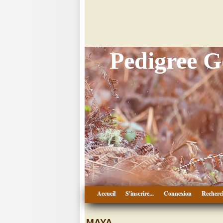
Pedigree 
Accueil
S'inscrire...
Connexion
Recherc
MAYA