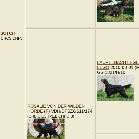
t BUTCH
 CHCS CHFV,
LAURELHACH LEGEN
LEGO
2010-03-01 (
GS-1821/H/10
ROSALIE VON DER WILDEN
HORDE
(F) VDH/DPSZGS11/174
(CHB CIECHPL.B CHHU.B)