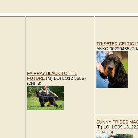
TRISETER CELTIC I
ANKC-00220465
(CH
FAIRRAY BLACK TO THE
FUTURE
(M) LOI LO12 35567
(CHIT.B)
SUNNY PRIDES MA
(F) LOI LO09 13122
(CHAU.B)