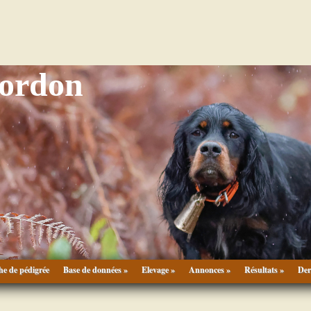
Gordon
he de pédigrée
Base de données »
Elevage »
Annonces »
Résultats »
Der