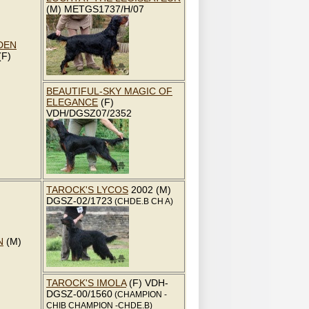
(M) METGS1737/H/07
LDEN
(F)
BEAUTIFUL-SKY MAGIC OF
ELEGANCE
(F)
VDH/DGSZ07/2352
TAROCK'S LYCOS
2002 (M)
DGSZ-02/1723
(CHDE.B CH A)
N
(M)
TAROCK'S IMOLA
(F) VDH-
DGSZ-00/1560
(CHAMPION -
CHIB CHAMPION -CHDE.B)