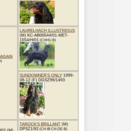
LAURELHACH ILLUSTRIOUS
(M) KC-AB00544/01-MET-
1554/H/01
(CHHU.B)
AGAIN
R
SUNDOWNER'S ONLY
1999-
08-12 (F) DGSZ99/1493
TAROCK'S BRILLANT
(M)
DPSZ1/92
(CH-IB CH-DE-B)
02 (M)