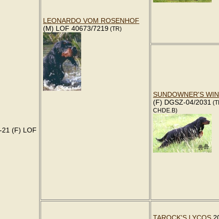
LEONARDO VOM ROSENHOF
(M) LOF 40673/7219
(TR)
SUNDOWNER'S WIN
(F) DGSZ-04/2031
(T
CHDE.B)
-21 (F) LOF
TAROCK'S LYCOS
20