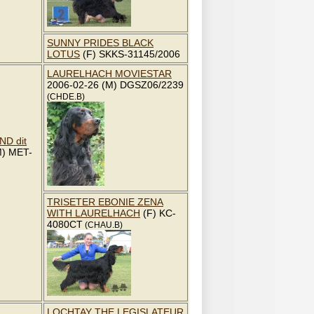
SUNNY PRIDES BLACK
LOTUS
(F) SKKS-31145/2006
LAURELHACH MOVIESTAR
2006-02-26 (M) DGSZ06/2239
(CHDE.B)
D dit
M) MET-
TRISETER EBONIE ZENA
WITH LAURELHACH
(F) KC-
4080CT
(CHAU.B)
LOCHTAY THE LEGISLATEUR