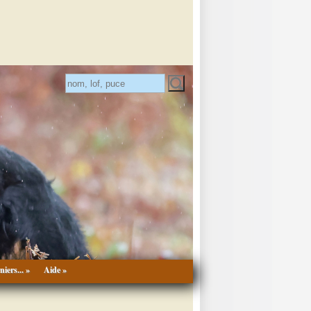
niers... »
Aide »