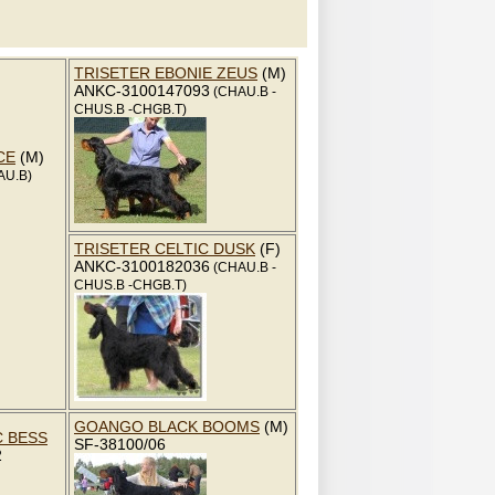
TRISETER EBONIE ZEUS
(M)
ANKC-3100147093
(CHAU.B -
CHUS.B -CHGB.T)
CE
(M)
AU.B)
TRISETER CELTIC DUSK
(F)
ANKC-3100182036
(CHAU.B -
CHUS.B -CHGB.T)
GOANGO BLACK BOOMS
(M)
C BESS
SF-38100/06
2