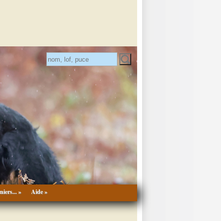
niers... »
Aide »