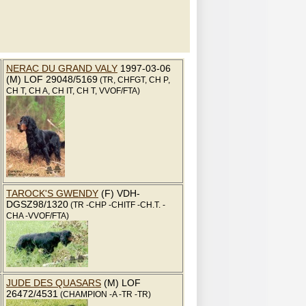
NERAC DU GRAND VALY
1997-03-06
(M) LOF 29048/5169
(TR, CHFGT, CH P,
CH T, CH A, CH IT, CH T, VVOF/FTA)
TAROCK'S GWENDY
(F) VDH-
DGSZ98/1320
(TR -CHP -CHITF -CH.T. -
CHA -VVOF/FTA)
JUDE DES QUASARS
(M) LOF
26472/4531
(CHAMPION -A -TR -TR)