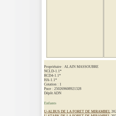
Propriétaire : ALAIN MASSOUBRE
NCLD-1.1*
RCD4-1.1*
HA-1.1*
Cotation : 1
Puce : 250269608921328
Dépôt ADN
Enfants
U-ALBUS DE LA FORET DE MIRAMBEL
202
U-STARK DE LA FORET DE MIRAMBEL
202