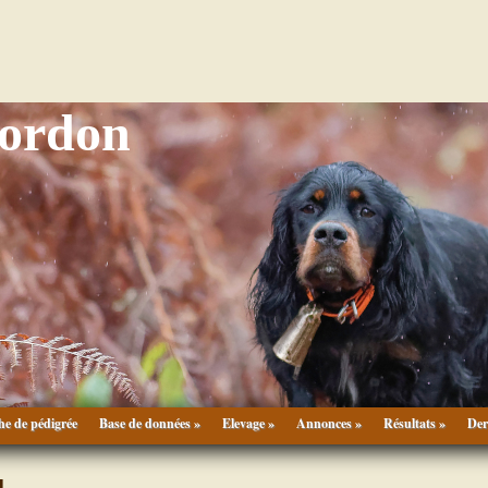
Gordon
he de pédigrée
Base de données »
Elevage »
Annonces »
Résultats »
Der
U