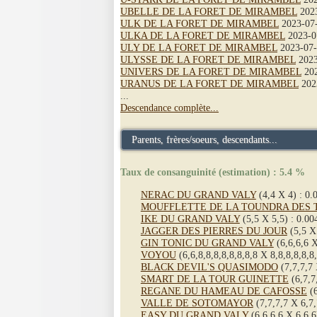
UBELLE DE LA FORET DE MIRAMBEL
2023
ULK DE LA FORET DE MIRAMBEL
2023-07
ULKA DE LA FORET DE MIRAMBEL
2023-0
ULY DE LA FORET DE MIRAMBEL
2023-07-
ULYSSE DE LA FORET DE MIRAMBEL
2023
UNIVERS DE LA FORET DE MIRAMBEL
202
URANUS DE LA FORET DE MIRAMBEL
202
...
Descendance complète...
Parents, frères/soeurs, descendants...
Taux de consanguinité (estimation) : 5.4 %
NERAC DU GRAND VALY
(4,4 X 4) : 0.
MOUFFLETTE DE LA TOUNDRA DES 
IKE DU GRAND VALY
(5,5 X 5,5) : 0.00
JAGGER DES PIERRES DU JOUR
(5,5 X
GIN TONIC DU GRAND VALY
(6,6,6,6 X
VOYOU
(6,6,8,8,8,8,8,8,8,8 X 8,8,8,8,8,8
BLACK DEVIL'S QUASIMODO
(7,7,7,7 
SMART DE LA TOUR GUINETTE
(6,7,7
REGANE DU HAMEAU DE CAFOSSE
(6
VALLE DE SOTOMAYOR
(7,7,7,7 X 6,7,
EASY DU GRAND VALY
(6,6,6,6 X 6,6,6