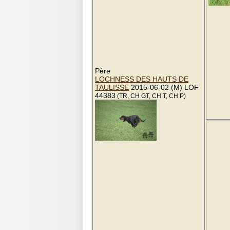
Père
LOCHNESS DES HAUTS DE
TAULISSE
2015-06-02 (M) LOF
44383
(TR, CH GT, CH T, CH P)