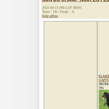
2021-04-15 (M) LOF 48101
Titres : TR / Dyspl. : A
fiche affixe
ELMER
CAPIT
39794
TR)