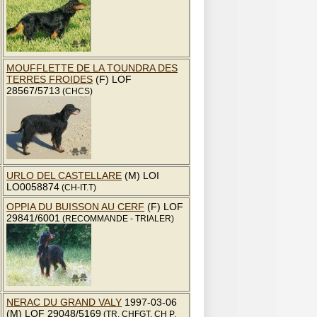
MOUFFLETTE DE LA TOUNDRA DES
TERRES FROIDES
(F) LOF
28567/5713
(CHCS)
URLO DEL CASTELLARE
(M) LOI
LO0058874
(CH-IT.T)
OPPIA DU BUISSON AU CERF
(F) LOF
29841/6001
(RECOMMANDE - TRIALER)
NERAC DU GRAND VALY
1997-03-06
(M) LOF 29048/5169
(TR, CHFGT, CH P,