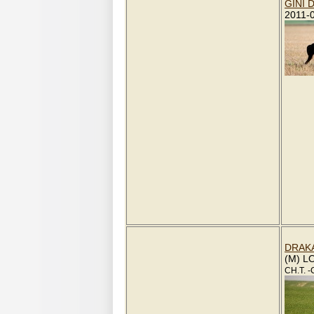
GINI 
2011-
DRAK
(M) L
CH.T. 