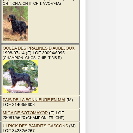
CH T, CH A, CH IT, CH T, VVOF/FTA)
OOLEA DES PRALINES D'AUBEJOUX
1998-07-14 (F) LOF 30094/6095
(CHAMPION -CHCS -CHIB -T BIS R)
PAIS DE LA BONNIEURE EN MAI
(M)
LOF 31406/5608
MIGA DE SOTOMAYOR
(F) LOF
28081/5620
(CHAMPION -TR -CHP)
ULRICK DES BANDITS GASCONS
(M)
LOF 34282/6267