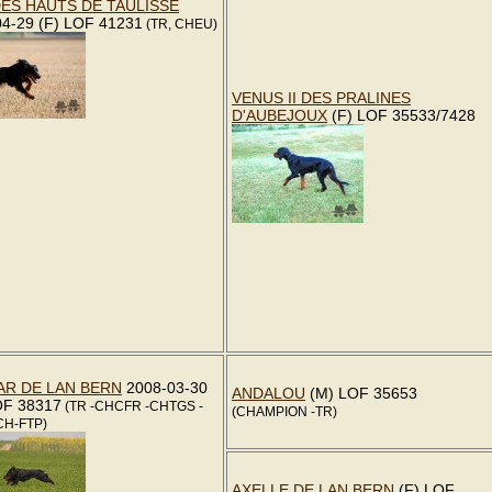
DES HAUTS DE TAULISSE
04-29 (F) LOF 41231
(TR, CHEU)
VENUS II DES PRALINES
D'AUBEJOUX
(F) LOF 35533/7428
AR DE LAN BERN
2008-03-30
ANDALOU
(M) LOF 35653
OF 38317
(TR -CHCFR -CHTGS -
(CHAMPION -TR)
-CH-FTP)
AXELLE DE LAN BERN
(F) LOF