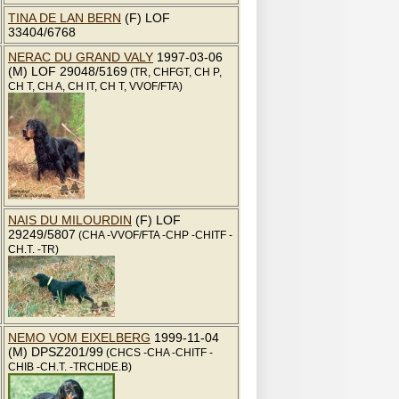
TINA DE LAN BERN
(F) LOF
33404/6768
NERAC DU GRAND VALY
1997-03-06
(M) LOF 29048/5169
(TR, CHFGT, CH P,
CH T, CH A, CH IT, CH T, VVOF/FTA)
NAIS DU MILOURDIN
(F) LOF
29249/5807
(CHA -VVOF/FTA -CHP -CHITF -
CH.T. -TR)
NEMO VOM EIXELBERG
1999-11-04
(M) DPSZ201/99
(CHCS -CHA -CHITF -
CHIB -CH.T. -TRCHDE.B)