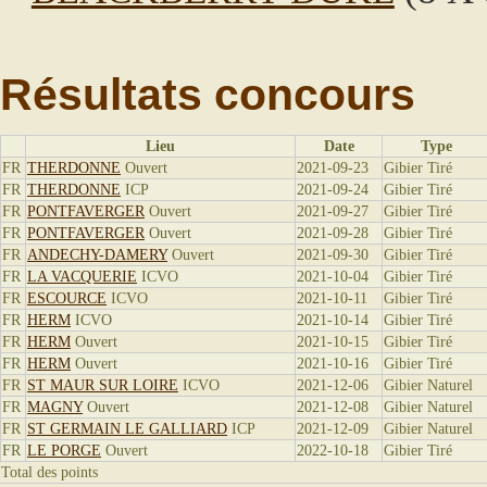
Résultats concours
Lieu
Date
Type
FR
THERDONNE
Ouvert
2021-09-23
Gibier Tiré
FR
THERDONNE
ICP
2021-09-24
Gibier Tiré
FR
PONTFAVERGER
Ouvert
2021-09-27
Gibier Tiré
FR
PONTFAVERGER
Ouvert
2021-09-28
Gibier Tiré
FR
ANDECHY-DAMERY
Ouvert
2021-09-30
Gibier Tiré
FR
LA VACQUERIE
ICVO
2021-10-04
Gibier Tiré
FR
ESCOURCE
ICVO
2021-10-11
Gibier Tiré
FR
HERM
ICVO
2021-10-14
Gibier Tiré
FR
HERM
Ouvert
2021-10-15
Gibier Tiré
FR
HERM
Ouvert
2021-10-16
Gibier Tiré
FR
ST MAUR SUR LOIRE
ICVO
2021-12-06
Gibier Naturel
FR
MAGNY
Ouvert
2021-12-08
Gibier Naturel
FR
ST GERMAIN LE GALLIARD
ICP
2021-12-09
Gibier Naturel
FR
LE PORGE
Ouvert
2022-10-18
Gibier Tiré
Total des points